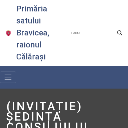
Primăria
satului
Bravicea,
raionul
Călărași
(INVITAȚIE)
ȘEDINȚA
CONSILIULUI