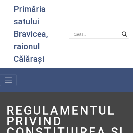
Primăria
satului
Bravicea,
raionul
Călărași
REGULAMENTUL
PRIVIND
CONSTITUIREA ȘI