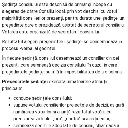
Ședința consiliului este deschisă de primar și începe cu
alegerea de către Consiliu local, prin vot deschis, cu votul
majorității consilierilor prezenți, pentru durata unei ședințe, un
președinte care o prezidează, asistat de secretarul consiliului.
Votarea este organizată de secretarul consiliului.
Rezultatul alegerii președintelui ședinței se consemnează în
procesul-verbal al ședinței.
În fiecare ședință, consiliul desemnează un consilier din cei
prezenți, care semnează decizia consiliului în cazul în care
președintele ședinței se află în imposibilitatea de a o semna.
Președintele ședinței
exercită următoarele atribuții
principale:
conduce ședințele consiliului;
supune votului consilierilor proiectele de decizii, asigură
numărarea voturilor și anunță rezultatul votării, cu
precizarea voturilor „pro”, „contra” și a abținerilor;
semnează deciziile adoptate de consiliu, chiar dacă a