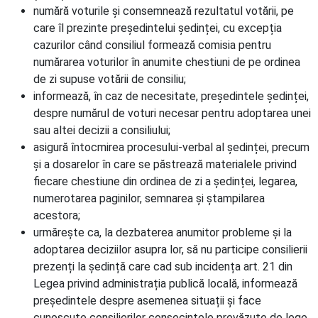
numără voturile și consemnează rezultatul votării, pe
care îl prezinte președintelui ședinței, cu excepția
cazurilor când consiliul formează comisia pentru
numărarea voturilor în anumite chestiuni de pe ordinea
de zi supuse votării de consiliu;
informează, în caz de necesitate, președintele ședinței,
despre numărul de voturi necesar pentru adoptarea unei
sau altei decizii a consiliului;
asigură întocmirea procesului-verbal al ședinței, precum
și a dosarelor în care se păstrează materialele privind
fiecare chestiune din ordinea de zi a ședinței, legarea,
numerotarea paginilor, semnarea și ștampilarea
acestora;
urmărește ca, la dezbaterea anumitor probleme și la
adoptarea deciziilor asupra lor, să nu participe consilierii
prezenți la ședință care cad sub incidența art. 21 din
Legea privind administrația publică locală, informează
președintele despre asemenea situații și face
cunoscute consilierilor consecințele prevăzute de lege