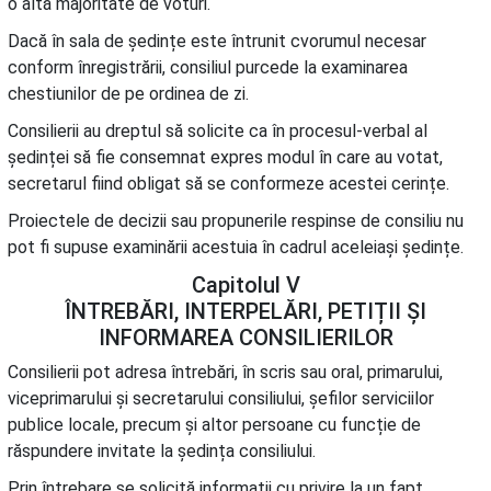
o altă majoritate de voturi.
Dacă în sala de ședințe este întrunit cvorumul necesar
conform înregistrării, consiliul purcede la examinarea
chestiunilor de pe ordinea de zi.
Consilierii au dreptul să solicite ca în procesul-verbal al
ședinței să fie consemnat expres modul în care au votat,
secretarul fiind obligat să se conformeze acestei cerințe.
Proiectele de decizii sau propunerile respinse de consiliu nu
pot fi supuse examinării acestuia în cadrul aceleiași ședințe.
Capitolul V
ÎNTREBĂRI, INTERPELĂRI, PETIȚII ȘI
INFORMAREA CONSILIERILOR
Consilierii pot adresa întrebări, în scris sau oral, primarului,
viceprimarului și secretarului consiliului, șefilor serviciilor
publice locale, precum și altor persoane cu funcție de
răspundere invitate la ședința consiliului.
Prin întrebare se solicită informații cu privire la un fapt