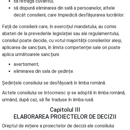
să retragă cuvântul;
să dispună eliminarea din sală a persoanelor, altele
decât consilierii, care împiedică desfășurarea lucrărilor.
Față de consilierii care, în exercițiul mandatului, au comis
abateri de la prevederile legislației sau ale regulamentului,
consiliul poate decide, cu votul majorității consilierilor aleși,
aplicarea de sancțiuni, în limita competenței sale ori poate
aplica următoarele sancțiuni:
avertisment;
eliminarea din sala de ședințe.
Ședințele consiliului se desfășoară în limba română.
Actele consiliului se întocmesc și se adoptă în limba română,
urmând, după caz, să fie traduse în limba rusă.
Capitolul III
ELABORAREA PROIECTELOR DE DECIZII
Dreptul de inițiere a proiectelor de decizii ale consiliului