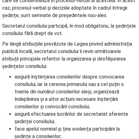
care se consemnează în procesul-verbal al acesteia. În acest
caz, procesul-verbal și deciziile adoptate în cadrul întregii
ședințe, sunt semnate de președintele nou-ales.
Secretarul consiliului participă, în mod obligatoriu, la ședințele
consiliului fără drept de vot.
Pe lângă atribuțiile prevăzute de Legea privind administrația
publică locală, secretarul consiliului îi revin următoarele
atribuții principale referitor la organizarea și desfășurarea
ședințelor consiliului:
asigură înștiințarea consilierilor despre convocarea
consiliului, iar la cererea primarului sau a cel puțin o
treime din numărul consilierilor aleși, organizează
îndeplinirea și a altor acțiuni necesare înștiințării
consilierilor și convocării consiliului;
asigură efectuarea lucrărilor de secretariat aferente
ședinței consiliului;
face apelul nominal și ține evidența participării la
ședințe a consilierilor;