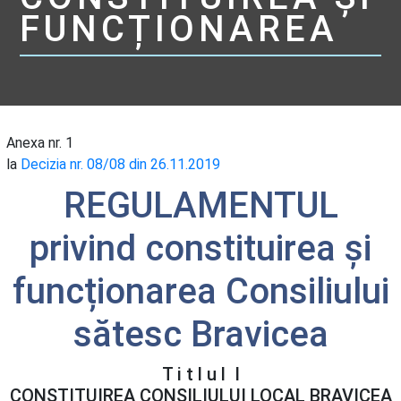
FUNCȚIONAREA
Anexa nr. 1
la
Decizia nr. 08/08 din 26.11.2019
REGULAMENTUL
privind constituirea și
funcționarea Consiliului
sătesc Bravicea
T i t l u l I
CONSTITUIREA CONSILIULUI LOCAL BRAVICEA