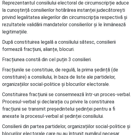
Reprezentantul consiliului electoral de circumscripție aduce
la cunoștință consilierilor hotărârea instanței judecătorești
privind legalitatea alegerilor din circumscripția respectivă și
rezultatele validării mandatelor consilierilor și le înmânează
legitimațiile.
După constituirea legală a consiliului sătesc, consilierii
formează fracțiuni, alianțe, blocuri.
Fracțiunea constă din cel puțin 3 consilieri.
Fracțiunile se constituie, de regulă, la prima ședință (de
constituire) a consiliului, în baza de liste ale partidelor,
organizațiilor social-politice și blocurilor electorale.
Constituirea fracțiunii se consemnează într-un proces-verbal.
Procesul-verbal și declarația cu privire la constituirea
fracțiunii se transmit președintelui ședinței pentru a fi
anexate la procesul-verbal al ședinței consiliului.
Consilierii din partea partidelor, organizațiilor social-politice și
blocurilor electorale care nu au întrunit numărul necesar