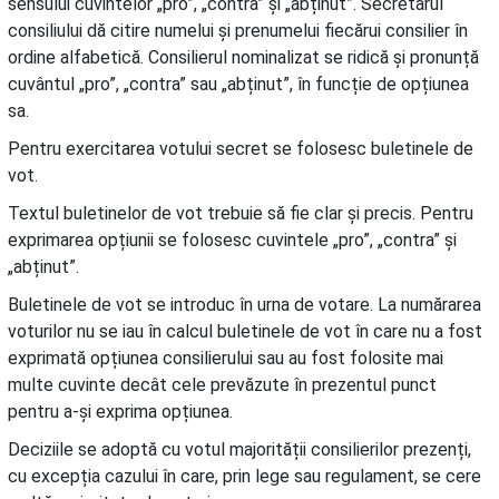
sensului cuvintelor „pro”, „contra” și „abținut”. Secretarul
consiliului dă citire numelui și prenumelui fiecărui consilier în
ordine alfabetică. Consilierul nominalizat se ridică și pronunță
cuvântul „pro”, „contra” sau „abținut”, în funcție de opțiunea
sa.
Pentru exercitarea votului secret se folosesc buletinele de
vot.
Textul buletinelor de vot trebuie să fie clar și precis. Pentru
exprimarea opțiunii se folosesc cuvintele „pro”, „contra” și
„abținut”.
Buletinele de vot se introduc în urna de votare. La numărarea
voturilor nu se iau în calcul buletinele de vot în care nu a fost
exprimată opțiunea consilierului sau au fost folosite mai
multe cuvinte decât cele prevăzute în prezentul punct
pentru a-și exprima opțiunea.
Deciziile se adoptă cu votul majorității consilierilor prezenți,
cu excepția cazului în care, prin lege sau regulament, se cere