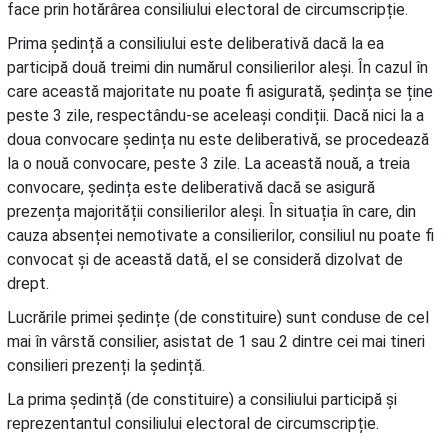
face prin hotărârea consiliului electoral de circumscripție.
Prima ședință a consiliului este deliberativă dacă la ea
participă două treimi din numărul consilierilor aleși. În cazul în
care această majoritate nu poate fi asigurată, ședința se ține
peste 3 zile, respectându-se aceleași condiții. Dacă nici la a
doua convocare ședința nu este deliberativă, se procedează
la o nouă convocare, peste 3 zile. La această nouă, a treia
convocare, ședința este deliberativă dacă se asigură
prezența majorității consilierilor aleși. În situația în care, din
cauza absenței nemotivate a consilierilor, consiliul nu poate fi
convocat și de această dată, el se consideră dizolvat de
drept.
Lucrările primei ședințe (de constituire) sunt conduse de cel
mai în vârstă consilier, asistat de 1 sau 2 dintre cei mai tineri
consilieri prezenți la ședință.
La prima ședință (de constituire) a consiliului participă și
reprezentantul consiliului electoral de circumscripție.