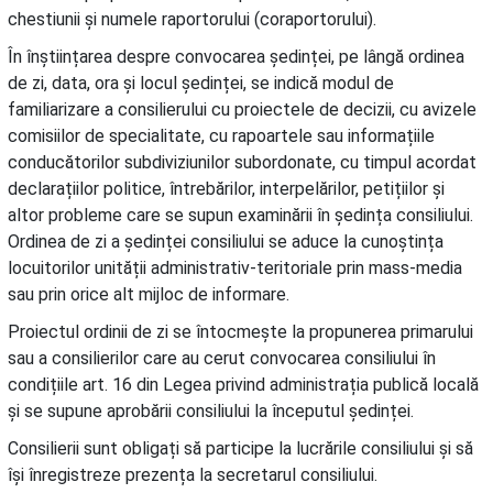
chestiunii și numele raportorului (coraportorului).
În înștiințarea despre convocarea ședinței, pe lângă ordinea
de zi, data, ora și locul ședinței, se indică modul de
familiarizare a consilierului cu proiectele de decizii, cu avizele
comisiilor de specialitate, cu rapoartele sau informațiile
conducătorilor subdiviziunilor subordonate, cu timpul acordat
declarațiilor politice, întrebărilor, interpelărilor, petițiilor și
altor probleme care se supun examinării în ședința consiliului.
Ordinea de zi a ședinței consiliului se aduce la cunoștința
locuitorilor unității administrativ-teritoriale prin mass-media
sau prin orice alt mijloc de informare.
Proiectul ordinii de zi se întocmește la propunerea primarului
sau a consilierilor care au cerut convocarea consiliului în
condițiile art. 16 din Legea privind administrația publică locală
și se supune aprobării consiliului la începutul ședinței.
Consilierii sunt obligați să participe la lucrările consiliului și să
își înregistreze prezența la secretarul consiliului.