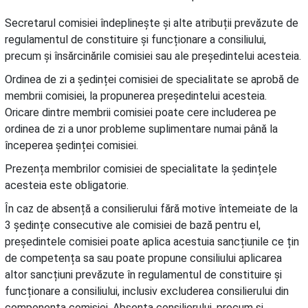
Secretarul comisiei îndeplinește și alte atribuții prevăzute de
regulamentul de constituire și funcționare a consiliului,
precum și însărcinările comisiei sau ale președintelui acesteia.
Ordinea de zi a ședinței comisiei de specialitate se aprobă de
membrii comisiei, la propunerea președintelui acesteia.
Oricare dintre membrii comisiei poate cere includerea pe
ordinea de zi a unor probleme suplimentare numai până la
începerea ședinței comisiei.
Prezența membrilor comisiei de specialitate la ședințele
acesteia este obligatorie.
În caz de absență a consilierului fără motive întemeiate de la
3 ședințe consecutive ale comisiei de bază pentru el,
președintele comisiei poate aplica acestuia sancțiunile ce țin
de competența sa sau poate propune consiliului aplicarea
altor sancțiuni prevăzute în regulamentul de constituire și
funcționare a consiliului, inclusiv excluderea consilierului din
componența comisiei. Absența consilierului, precum și