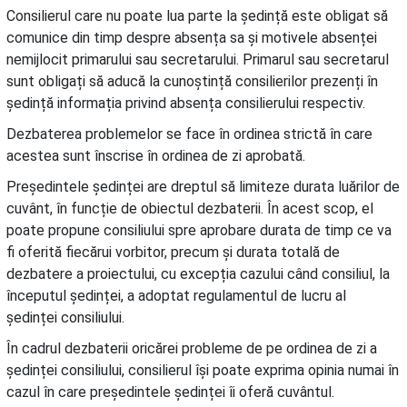
Consilierul care nu poate lua parte la ședință este obligat să
comunice din timp despre absența sa și motivele absenței
nemijlocit primarului sau secretarului. Primarul sau secretarul
sunt obligați să aducă la cunoștință consilierilor prezenți în
ședință informația privind absența consilierului respectiv.
Dezbaterea problemelor se face în ordinea strictă în care
acestea sunt înscrise în ordinea de zi aprobată.
Președintele ședinței are dreptul să limiteze durata luărilor de
cuvânt, în funcție de obiectul dezbaterii. În acest scop, el
poate propune consiliului spre aprobare durata de timp ce va
fi oferită fiecărui vorbitor, precum și durata totală de
dezbatere a proiectului, cu excepția cazului când consiliul, la
începutul ședinței, a adoptat regulamentul de lucru al
ședinței consiliului.
În cadrul dezbaterii oricărei probleme de pe ordinea de zi a
ședinței consiliului, consilierul își poate exprima opinia numai în
cazul în care președintele ședinței îi oferă cuvântul.