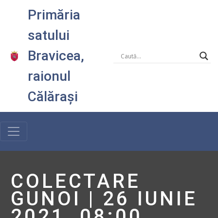
Primăria
satului
Bravicea,
raionul
Călărași
COLECTARE
GUNOI | 26 IUNIE
2021, 08:00