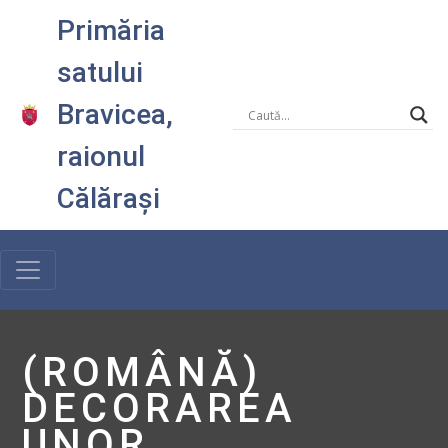
Primăria
satului
Bravicea,
raionul
Călărași
(ROMÂNĂ)
DECORAREA
UNOR